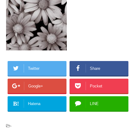
Twitter
Share
Google+
Pocket
B!
Hatena
LINE
-