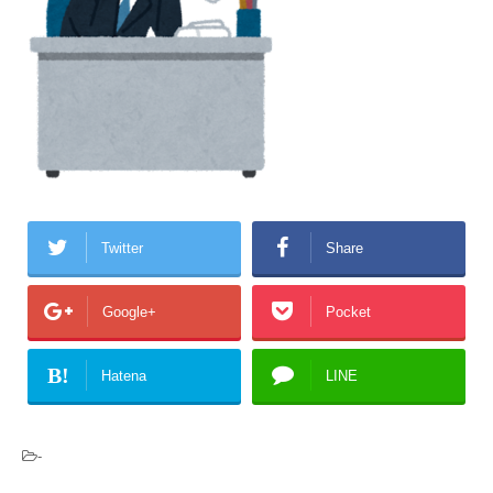
Twitter
Share
Google+
Pocket
B!
Hatena
LINE
-