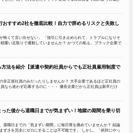
代行おすすめ2社を徹底比較！自力で辞めるリスクと失敗し
が怖くて言い出せない」 「強引に引き止められて、トラブルになりそ
毎朝重い足取りで通勤していませんか？ かつての私も、ブラック企業で
る方法を紹介【派遣や契約社員からでも正社員雇用制度で
の非正規社員のみだったりしませんか？ 大手企業であるほど正社員の
社員なら迷わず応募するのに・・・ 優良企業だから正社員は新卒だけ
まった後から退職日までが気まずい！地獄の期間を乗り切
、退職日までの「気まずい期間」に毎日胃を痛めていませんか？ 結論
まずさを完全にゼロにすることは不可能です。 しかし、「絶対にやっ