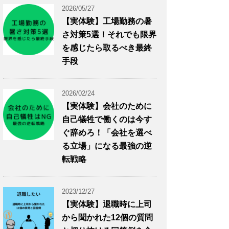
2026/05/27
【実体験】工場勤務の暑
さ対策5選！それでも限界
を感じたら取るべき最終
手段
2026/02/24
【実体験】会社のために
自己犠牲で働くのは今す
ぐ辞めろ！「会社を選べ
る立場」になる最強の逆
転戦略
2023/12/27
【実体験】退職時に上司
から聞かれた12個の質問