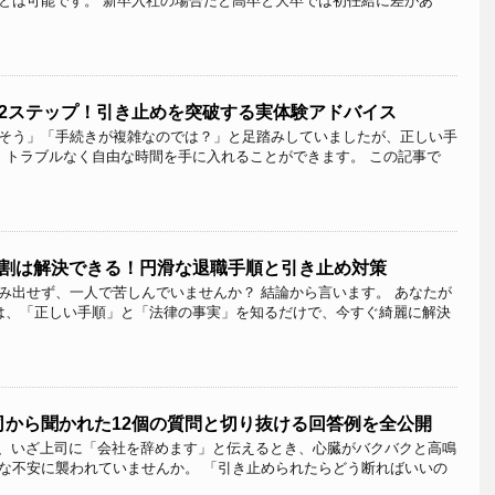
とは可能です。 新卒入社の場合だと高卒と大卒では初任給に差があ
12ステップ！引き止めを突破する実体験アドバイス
そう」「手続きが複雑なのでは？」と足踏みしていましたが、正しい手
、トラブルなく自由な時間を手に入れることができます。 この記事で
9割は解決できる！円滑な退職手順と引き止め対策
み出せず、一人で苦しんでいませんか？ 結論から言います。 あなたが
は、「正しい手順」と「法律の事実」を知るだけで、今すぐ綺麗に解決
司から聞かれた12個の質問と切り抜ける回答例を全公開
、いざ上司に「会社を辞めます」と伝えるとき、心臓がバクバクと高鳴
な不安に襲われていませんか。 「引き止められたらどう断ればいいの