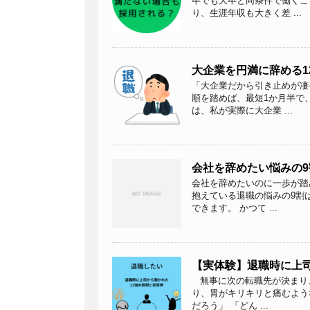
卒でも大卒と同条件で働くこ
り、生涯年収も大きく差 ...
大企業を円満に辞める
「大企業だから引き止めが凄
順を踏めば、最短1か月半で
は、私が実際に大企業 ...
会社を辞めたい悩みの
会社を辞めたいのに一歩が踏
抱えている退職の悩みの9割
できます。 かつて ...
【実体験】退職時に上
無事に次の転職先が決まり
り、胃がキリキリと痛むよう
だろう」 「どん ...