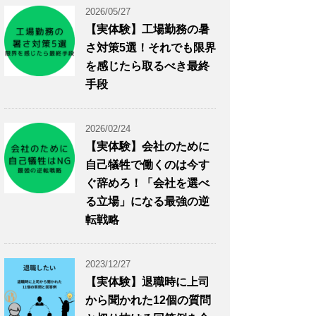
2026/05/27
【実体験】工場勤務の暑
さ対策5選！それでも限界
を感じたら取るべき最終
手段
2026/02/24
【実体験】会社のために
自己犠牲で働くのは今す
ぐ辞めろ！「会社を選べ
る立場」になる最強の逆
転戦略
2023/12/27
【実体験】退職時に上司
から聞かれた12個の質問