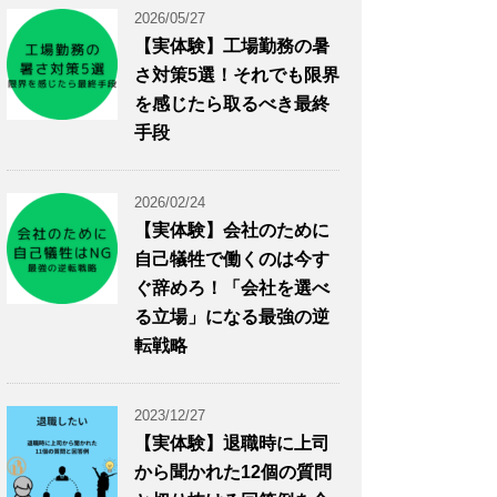
2026/05/27
【実体験】工場勤務の暑
さ対策5選！それでも限界
を感じたら取るべき最終
手段
2026/02/24
【実体験】会社のために
自己犠牲で働くのは今す
ぐ辞めろ！「会社を選べ
る立場」になる最強の逆
転戦略
2023/12/27
【実体験】退職時に上司
から聞かれた12個の質問