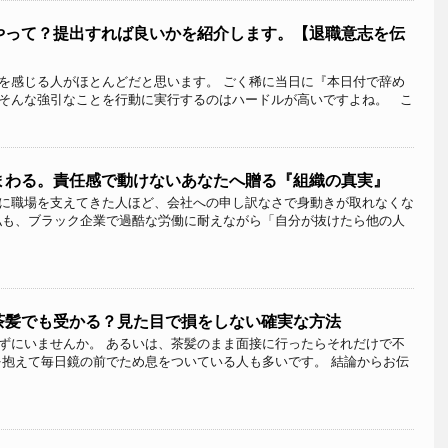
やって？提出すれば良いかを紹介します。【退職意志を伝
を感じる人がほとんどだと思います。 ごく稀に当日に『本日付で辞め
そんな強引なことを行動に実行するのはハードルが高いですよね。 こ
まわる。責任感で動けないあなたへ贈る『組織の真実』
に職場を支えてきた人ほど、会社への申し訳なさで身動きが取れなくな
私も、ブラック企業で過酷な労働に耐えながら「自分が抜けたら他の人
茶髪でも受かる？見た目で損をしない確実な方法
ずにいませんか。 あるいは、茶髪のまま面接に行ったらそれだけで不
を抱えて毎日鏡の前でため息をついている人も多いです。 結論からお伝