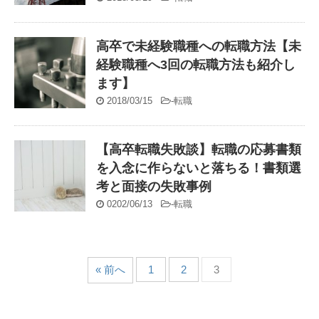
高卒で未経験職種への転職方法【未
経験職種へ3回の転職方法も紹介し
ます】
2018/03/15
-
転職
【高卒転職失敗談】転職の応募書類
を入念に作らないと落ちる！書類選
考と面接の失敗事例
0202/06/13
-
転職
« 前へ
1
2
3